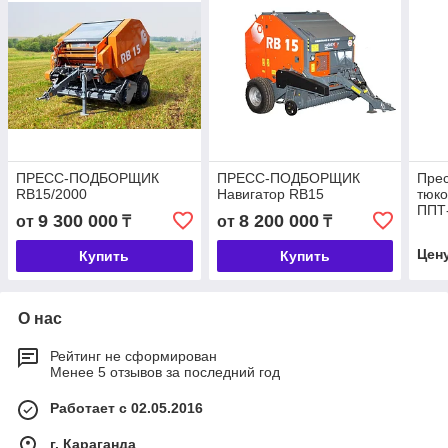
ПРЕСС-ПОДБОРЩИК
ПРЕСС-ПОДБОРЩИК
Пре
RB15/2000
Навигатор RB15
тюк
ППТ
9 300 000
8 200 000
от
₸
от
₸
Цен
Купить
Купить
О нас
Рейтинг не сформирован
Менее 5 отзывов за последний год
Работает с 02.05.2016
г. Караганда