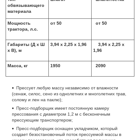
обвязывающего
материала
Мощность
от 50
от 50
трактора, л.с.
Габариты (Д х Ш
3,94 х 2,25 х 1,96
3,94 х 2,25 х
х В), м
1,96
Масса, кг
1950
2090
Прессует любую массу независимо от влажности
(сенаж, силос, сено из однолетних и многолетних трав,
солому и лен на паклю);
Пресс-подборщик имеет постоянную камеру
прессования с диаметром 1,2 м с бесконечным
прессующим транспортером;
Пресс-подборщик оснащен укладчиком, который
создает безостановочный поток прессуемой массы в