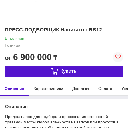
ПРЕСС-ПОДБОРЩИК Навигатор RB12
В наличии
Розница
6 900 000
от
₸
Купить
Описание
Характеристики
Доставка
Оплата
Усл
Описание
Предназначен для подбора и прессования скошенной
травяной массы любой влажности из валков или прокосов в
рулоны цилиндрической формы с высокой плотностью