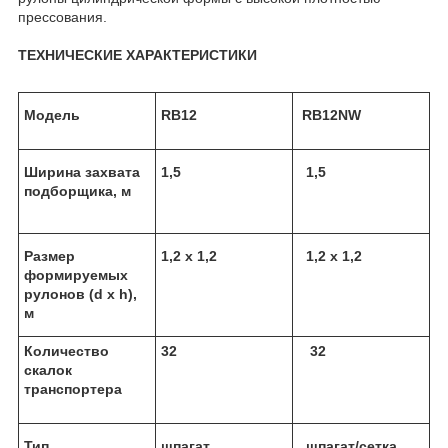
прессования.
ТЕХНИЧЕСКИЕ ХАРАКТЕРИСТИКИ
Модель
RB12
RB12NW
Ширина захвата
1,5
1,5
подборщика, м
Размер
1,2 х 1,2
1,2 х 1,2
формируемых
рулонов (d х h),
м
Количество
32
32
скалок
транспортера
Тип
шпагат
шпагат/сетка