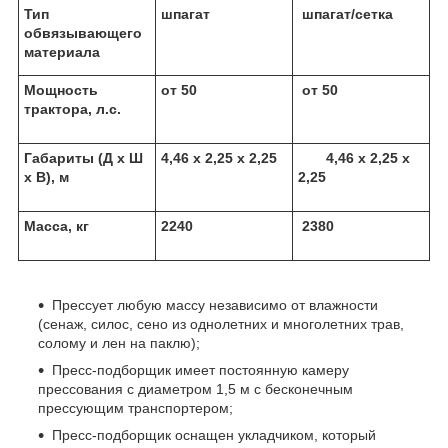
Тип
шпагат
шпагат/сетка
обвязывающего
материала
Мощность
от 50
от 50
трактора, л.с.
Габариты (Д х Ш
4,46 х 2,25 х 2,25
4,46 х 2,25 х
х В), м
2,25
Масса, кг
2240
2380
Прессует любую массу независимо от влажности
(сенаж, силос, сено из однолетних и многолетних трав,
солому и лен на паклю);
Пресс-подборщик имеет постоянную камеру
прессования с диаметром 1,5 м с бесконечным
прессующим транспортером;
Пресс-подборщик оснащен укладчиком, который