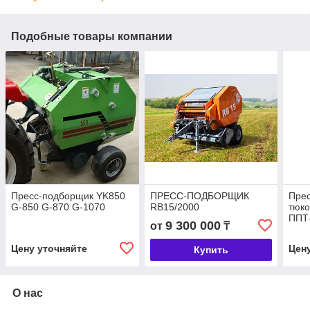
Подобные товары компании
Пресс-подборщик YK850
ПРЕСС-ПОДБОРЩИК
Пре
G-850 G-870 G-1070
RB15/2000
тюк
ППТ
9 300 000
от
₸
Цену уточняйте
Цен
Купить
О нас