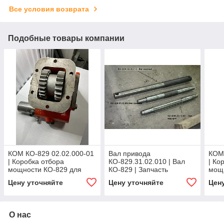
Все условия возврата
Подобные товары компании
КОМ КО-829 02.02.000-01
Вал привода
КОМ 
| Коробка отбора
КО-829.31.02.010 | Вал
| Ко
мощности КО-829 для
КО-829 | Запчасть
мощ
ЗИЛ | КОМ на вакуумную
вакуумной машины
ЗИЛ 
Цену уточняйте
Цену уточняйте
Цен
и ассенизаторскую
КО-829 для коммунальной
и ас
машину
техники
маш
О нас