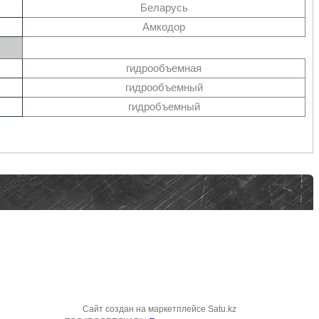
Беларусь
Амкодор
гидрообъемная
гидрообъемный
гидробъемный
Сайт создан на маркетплейсе
Satu.kz