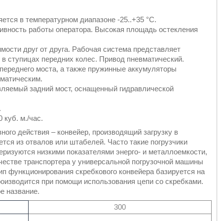
тся в температурном диапазоне -25..+35 °C.
вность работы оператора. Высокая площадь остекления
ости друг от друга. Рабочая система представляет
в ступицах передних колес. Привод пневматический.
переднего моста, а также пружинные аккумуляторы
вматическим.
вляемый задний мост, оснащенный гидравлической
.
куб. м./час.
ного действия – конвейер, производящий загрузку в
тся из отвалов или штабелей. Часто такие погрузчики
еризуются низкими показателями энерго- и металлоемкости,
ачестве транспортера у универсальной погрузочной машины
ип функционирования скребкового конвейера базируется на
роизводится при помощи использования цепи со скребками.
е название.
300