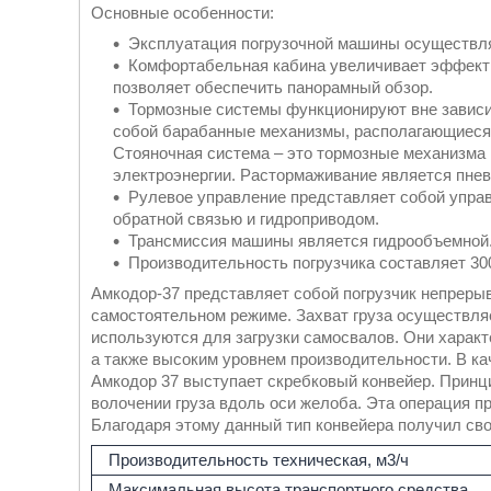
Основные особенности:
Эксплуатация погрузочной машины осуществляе
Комфортабельная кабина увеличивает эффекти
позволяет обеспечить панорамный обзор.
Тормозные системы функционируют вне зависим
собой барабанные механизмы, располагающиеся 
Стояночная система – это тормозные механизма 
электроэнергии. Растормаживание является пне
Рулевое управление представляет собой упра
обратной связью и гидроприводом.
Трансмиссия машины является гидрообъемной
Производительность погрузчика составляет 300 
Амкодор-37 представляет собой погрузчик непрерыв
самостоятельном режиме. Захват груза осуществляе
используются для загрузки самосвалов. Они характ
а также высоким уровнем производительности. В к
Амкодор 37 выступает скребковый конвейер. Принц
волочении груза вдоль оси желоба. Эта операция п
Благодаря этому данный тип конвейера получил сво
Производительность техническая, м3/ч
Максимальная высота транспортного средства,