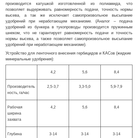
производится катушкой изготовленной из полиамида, что
позволяет выдерживать равномерность подачи, точность нормы
высева, а так же исключает самопроизвольное высыпание
удобрений при неработающем механизме. (Аналог – подача
удобрений из бункера в тукопроводы производится пружинным
шнеком, что не гарантирует равномерность подачи и точность
нормы высева, а также позволяет самопроизвольное высыпание
удобрений при неработающем механизме).
Устройство для ленточного внесения гербицидов и КАСов (жидкие
минеральные удобрения):
4,2
5,6
8,4
Производитель
2,5-3,7
3,3-5,0
5,9-7,9
ность, га/час
Рабочая
4,2
5,6
8,4
ширина
захвата
Глубина
3-14
3-14
3-14