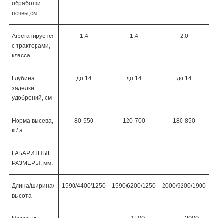
обработки
почвы,см
Агрегатируется
1,4
1,4
2,0
с тракторами,
класса
Глубина
до 14
до 14
до 14
заделки
удобрений, см
Норма высева,
80-550
120-700
180-850
кг/га
ГАБАРИТНЫЕ
РАЗМЕРЫ
, мм,
Длина/ширина/
1590/4400/1250
1590/6200/1250
2000/9200/1900
высота