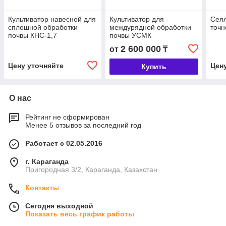
Культиватор навесной для
Культиватор для
Сеял
сплошной обработки
междурядной обработки
точн
почвы КНС-1,7
почвы УСМК
2 600 000
от
₸
Цену уточняйте
Цен
Купить
О нас
Рейтинг не сформирован
Менее 5 отзывов за последний год
Работает с 02.05.2016
г. Караганда
Пригородная 3/2, Караганда, Казахстан
Контакты
Сегодня выходной
Показать весь график работы