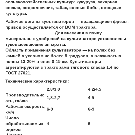
сельскохозяйственных культур: кукуруза, сахарная
свекла, подсолнечник, табак, соевые бобы, овощные
культуры.
Рабочие органы куоьтиваторов — вращающиеся фрезы.
привод осуществляется от ВОМ трактора.
Для внесения в почву
минеральных удобрений на культиваторе установлены
туковысеваюшие аппараты.
Область применения культиватора — на полях без
камней с уклоном не более 8 градусов, с влажностью
почвы 13-20% в слое 0-15 см. Культиваторы
агрегатируются с тракторами тягового класаа 1,4 по
ГОСТ 27021.
Технические характеристики:
2,8/3,0
4,2/4,5
Производительно
1,8-2,7
4,5
сть, га/час
Рабочая скорость,
6-9
6-9
км/ч
Число
обрабатываемых
4
6
рядков
Ширина