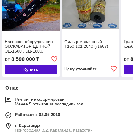
Навесное оборудование
Фильтр маслянный
Гран
ЭКСКАВАТОР ЦЕПНОЙ
Т150.101.2040 (г1667)
ком
ЭЦ-1600 , ЭЦ-1800,
ЭЦ-2000 (баровая
8 590 000
от
₸
от
установка)
Цену уточняйте
Купить
О нас
Рейтинг не сформирован
Менее 5 отзывов за последний год
Работает с 02.05.2016
г. Караганда
Пригородная 3/2, Караганда, Казахстан