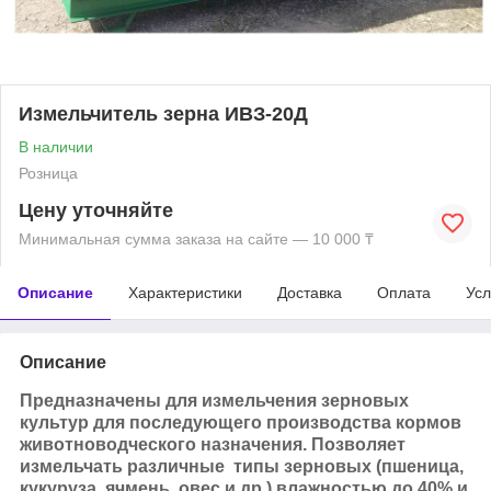
Измельчитель зерна ИВЗ-20Д
В наличии
Розница
Цену уточняйте
Минимальная сумма заказа на сайте — 10 000 ₸
Описание
Характеристики
Доставка
Оплата
Усл
Описание
Предназначены для измельчения зерновых
культур для последующего производства кормов
животноводческого назначения. Позволяет
измельчать различные типы зерновых (пшеница,
кукуруза, ячмень, овес и др.) влажностью до 40% и