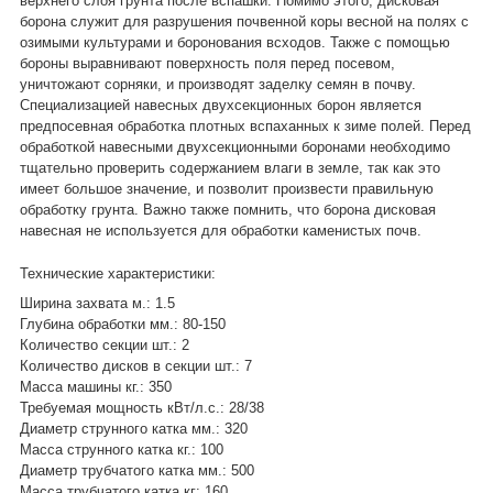
верхнего слоя грунта после вспашки. Помимо этого, дисковая
борона служит для разрушения почвенной коры весной на полях с
озимыми культурами и боронования всходов. Также с помощью
бороны выравнивают поверхность поля перед посевом,
уничтожают сорняки, и производят заделку семян в почву.
Специализацией навесных двухсекционных борон является
предпосевная обработка плотных вспаханных к зиме полей. Перед
обработкой навесными двухсекционными боронами необходимо
тщательно проверить содержанием влаги в земле, так как это
имеет большое значение, и позволит произвести правильную
обработку грунта. Важно также помнить, что борона дисковая
навесная не используется для обработки каменистых почв.
Технические характеристики:
Ширина захвата м.: 1.5
Глубина обработки мм.: 80-150
Количество секции шт.: 2
Количество дисков в секции шт.: 7
Масса машины кг.: 350
Требуемая мощность кВт/л.с.: 28/38
Диаметр струнного катка мм.: 320
Масса струнного катка кг.: 100
Диаметр трубчатого катка мм.: 500
Масса трубчатого катка кг: 160