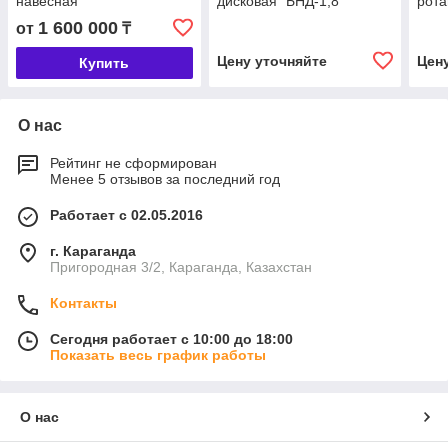
навесная
дисковая "БНД-1,8"
рот
1 600 000
от
₸
Цену уточняйте
Цен
Купить
О нас
Рейтинг не сформирован
Менее 5 отзывов за последний год
Работает с 02.05.2016
г. Караганда
Пригородная 3/2, Караганда, Казахстан
Контакты
Сегодня работает с 10:00 до 18:00
Показать весь график работы
О нас