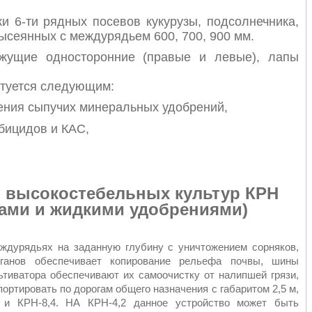
 6-ти рядных посевов кукурузы, подсолнечника,
ысеянных с междурядьем 600, 700, 900 мм.
ежущие односторонние (правые и левые), лапы
ктуется следующим:
ения сыпучих минеральных удобрений,
бицидов и КАС,
и высокостебельных культур КРН
 жидкими удобрениями)
ждурядьях на заданную глубину с уничтожением сорняков,
рганов обеспечивает копирование рельефа почвы, шины
ьтиватора обеспечивают их самоочистку от налипшей грязи,
ортировать по дорогам общего назначения с габаритом 2,5 м,
6 и КРН-8,4. НА КРН-4,2 данное устройство может быть