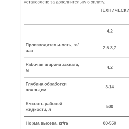
установлено за дополнительную оплату
.
ТЕХНИЧЕСКИ
4,2
Производительность, га/
2,5-3,7
час
Рабочая ширина захвата,
4,2
м
Глубина обработки
3-14
почвы,см
Емкость рабочей
500
жидкости, л
Норма высева, кг/га
80-550