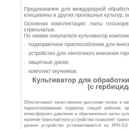
Предназначен для междурядной обработки
клещевины и других пропашных культур, в
Основная комплектация: лапы плоскор
стрельчатые.
По заявке покупателя культиватор компле
подкормочное приспособление для внес
·
устройство для ленточного внесения гер
·
защитные диски,
·
комплект окучников.
·
Культиватор для обработк
(с гербицидами и
Обеспечивает качественное рыхление почвы в ме
паралелограммная подвеска секций рабочих о
атмосферного давления и обрезиненные катки кул
наличие транспортного устройства позволяет трансп
данное устройство устанавливается на КРН-5,