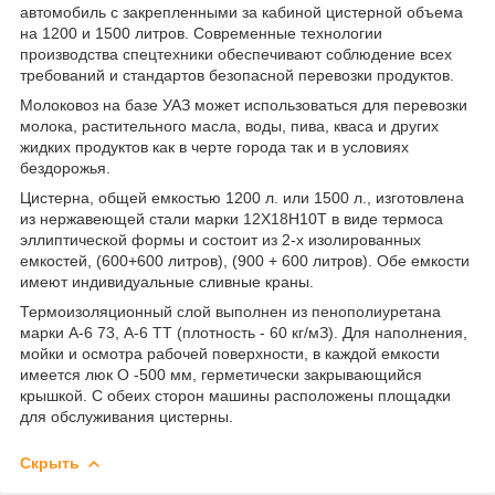
автомобиль с закрепленными за кабиной цистерной объема
на 1200 и 1500 литров. Современные технологии
производства спецтехники обеспечивают соблюдение всех
требований и стандартов безопасной перевозки продуктов.
Молоковоз на базе УАЗ может использоваться для перевозки
молока, растительного масла, воды, пива, кваса и других
жидких продуктов как в черте города так и в условиях
бездорожья.
Цистерна, общей емкостью 1200 л. или 1500 л., изготовлена
из нержавеющей стали марки 12Х18Н10Т в виде термоса
эллиптической формы и состоит из 2-х изолированных
емкостей, (600+600 литров), (900 + 600 литров). Обе емкости
имеют индивидуальные сливные краны.
Термоизоляционный слой выполнен из пенополиуретана
марки А-6 73, А-6 ТТ (плотность - 60 кг/мЗ). Для наполнения,
мойки и осмотра рабочей поверхности, в каждой емкости
имеется люк O -500 мм, герметически закрывающийся
крышкой. С обеих сторон машины расположены площадки
для обслуживания цистерны.
Скрыть