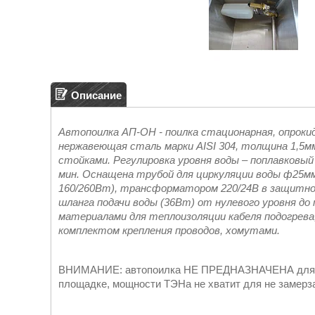
Описание
Автопоилка АП-ОН - поилка стационарная, опроки
нержавеющая сталь марки AISI 304, толщина 1,5мм
стойками. Регулировка уровня воды – поплавковый 
мин. Оснащена трубой для циркуляции воды ф25мм
160/260Вт), трансформатором 220/24В в защитном
шланга подачи воды (36Вт) от нулевого уровня до 
материалами для теплоизоляции кабеля подогрева,
комплектом крепления проводов, хомутами.
ВНИМАНИЕ: автопоилка НЕ ПРЕДНАЗНАЧЕНА для эк
площадке, мощности ТЭНа не хватит для не замерза