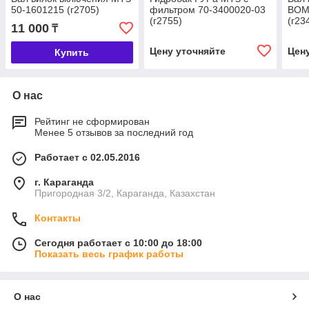
50-1601215 (г2705)
фильтром 70-3400020-03
ВОМ
(г2755)
(г23
11 000
₸
Цену уточняйте
Цен
Купить
О нас
Рейтинг не сформирован
Менее 5 отзывов за последний год
Работает с 02.05.2016
г. Караганда
Пригородная 3/2, Караганда, Казахстан
Контакты
Сегодня работает с 10:00 до 18:00
Показать весь график работы
О нас