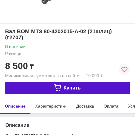
Вал ВОМ МТЗ 80-4202015-А-02 (21шлиц)
(г2707)
В наличии
Розница
8 500
₸
Минимальная сумма заказа на сайте — 10 000 ₸
Купить
Описание
Характеристики
Доставка
Оплата
Усл
Описание