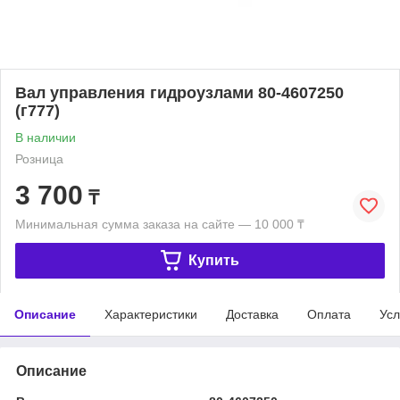
Вал управления гидроузлами 80-4607250
(г777)
В наличии
Розница
3 700
₸
Минимальная сумма заказа на сайте — 10 000 ₸
Купить
Описание
Характеристики
Доставка
Оплата
Усл
Описание