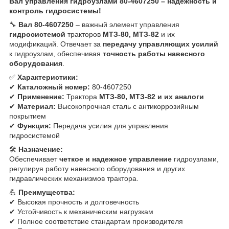
Вал управления гидроузлами 80-4607250 – надежность и
контроль гидросистемы!
🔧
Вал 80-4607250
– важный элемент управления
гидросистемой
тракторов
МТЗ-80, МТЗ-82
и их
модификаций. Отвечает за
передачу управляющих усилий
к гидроузлам, обеспечивая
точность работы навесного
оборудования
.
✅
Характеристики:
✔
Каталожный номер:
80-4607250
✔
Применение:
Трактора
МТЗ-80, МТЗ-82 и их аналоги
✔
Материал:
Высокопрочная сталь с антикоррозийным
покрытием
✔
Функция:
Передача усилия для управления
гидросистемой
🛠
Назначение:
Обеспечивает
четкое и надежное управление
гидроузлами,
регулируя работу навесного оборудования и других
гидравлических механизмов трактора.
💪
Преимущества:
✔ Высокая прочность и долговечность
✔ Устойчивость к механическим нагрузкам
✔ Полное соответствие стандартам производителя