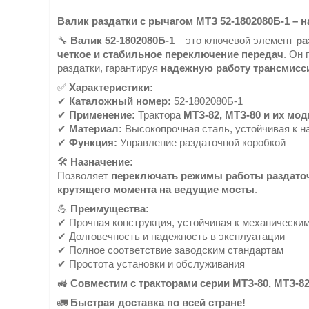
Валик раздатки с рычагом МТЗ 52-1802080Б-1 – 
🔧
Валик 52-1802080Б-1
– это ключевой элемент
ра
четкое и стабильное переключение передач
. Он
раздатки, гарантируя
надежную работу трансмисс
✅
Характеристики:
✔
Каталожный номер:
52-1802080Б-1
✔
Применение:
Трактора
МТЗ-82, МТЗ-80 и их мо
✔
Материал:
Высокопрочная сталь, устойчивая к н
✔
Функция:
Управление раздаточной коробкой
🛠
Назначение:
Позволяет
переключать режимы работы раздато
крутящего момента на ведущие мосты
.
💪
Преимущества:
✔ Прочная конструкция, устойчивая к механическим
✔ Долговечность и надежность в эксплуатации
✔ Полное соответствие заводским стандартам
✔ Простота установки и обслуживания
🚜
Совместим с тракторами серии МТЗ-80, МТЗ-82
🚛
Быстрая доставка по всей стране!