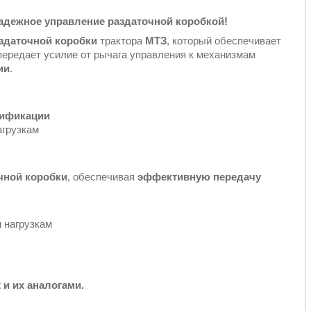
надежное управление раздаточной коробкой!
здаточной коробки
трактора
МТЗ
, который обеспечивает
 передает усилие от рычага управления к механизмам
ии
.
дификации
агрузкам
чной коробки
, обеспечивая
эффективную передачу
 нагрузкам
 и их аналогами.