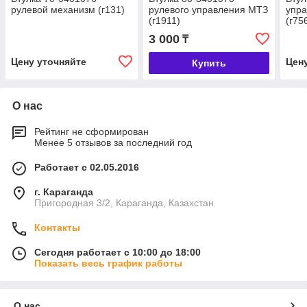
рулевой механизм (г131)
рулевого управления МТЗ
упра
(г1911)
(г75
3 000
₸
Цену уточняйте
Цен
Купить
О нас
Рейтинг не сформирован
Менее 5 отзывов за последний год
Работает с 02.05.2016
г. Караганда
Пригородная 3/2, Караганда, Казахстан
Контакты
Сегодня работает с 10:00 до 18:00
Показать весь график работы
О нас