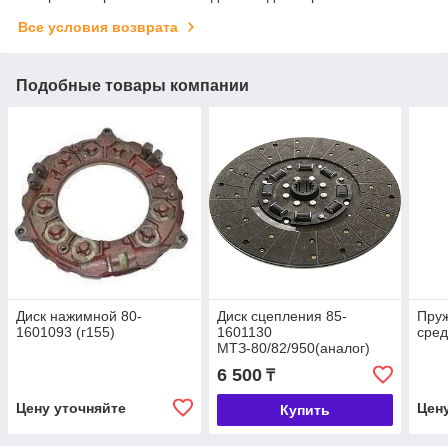
Все условия возврата
Подобные товары компании
Диск нажимной 80-
Диск сцепления 85-
Пру
1601093 (г155)
1601130
сред
МТЗ-80/82/950(аналог)
(г145)
6 500
₸
Цену уточняйте
Цен
Купить