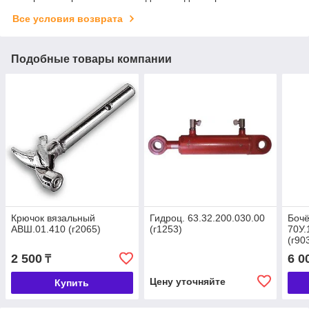
Все условия возврата
Подобные товары компании
Крючок вязальный
Гидроц. 63.32.200.030.00
Бочё
АВШ.01.410 (г2065)
(г1253)
70У.
(г90
2 500
6 0
₸
Цену уточняйте
Купить