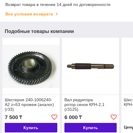
Возврат товара в течение 14 дней по договоренности
Все условия возврата
Подобные товары компании
Шестерня 240-1006240-
Вал редуктора
Шест
А2 z=53 промеж (аналог)
ротор.сенок КРН-2,1
КРН-
(г33)
(г3125)
7 500
6 000
₸
₸
Цен
Купить
Купить