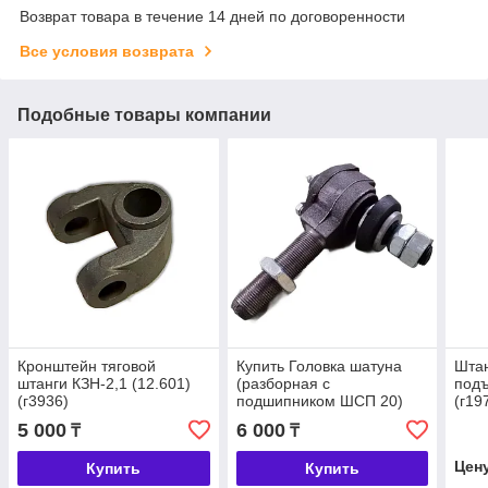
Возврат товара в течение 14 дней по договоренности
Все условия возврата
Подобные товары компании
Кронштейн тяговой
Купить Головка шатуна
Штан
штанги КЗН-2,1 (12.601)
(разборная с
под
(г3936)
подшипником ШСП 20)
(г19
(КЗНМ.17.010) (г1169)
5 000
6 000
₸
₸
Цен
Купить
Купить