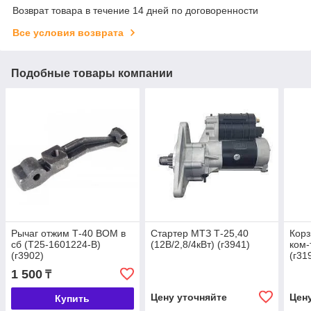
Возврат товара в течение 14 дней по договоренности
Все условия возврата
Подобные товары компании
Рычаг отжим Т-40 ВОМ в
Стартер МТЗ Т-25,40
Кор
сб (Т25-1601224-В)
(12В/2,8/4кВт) (г3941)
ком-
(г3902)
(г31
1 500
₸
Цену уточняйте
Цен
Купить