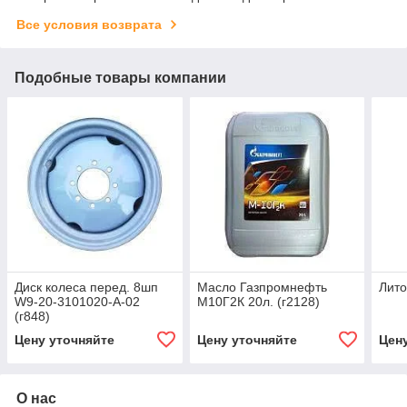
Все условия возврата
Подобные товары компании
Диск колеса перед. 8шп
Масло Газпромнефть
Лито
W9-20-3101020-А-02
М10Г2К 20л. (г2128)
(г848)
Цену уточняйте
Цену уточняйте
Цен
О нас