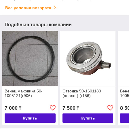
Все условия возврата
Подобные товары компании
Венец маховика 50-
Отводка 50-1601180
Вене
1005121(г906)
(аналог) (г156)
1005
7 000
7 500
8 5
₸
₸
Купить
Купить