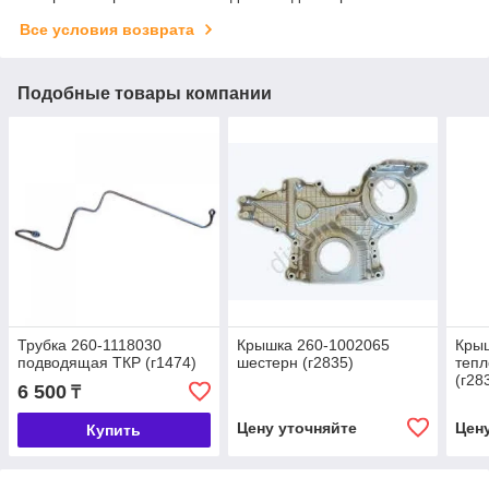
Все условия возврата
Подобные товары компании
Трубка 260-1118030
Крышка 260-1002065
Крыш
подводящая ТКР (г1474)
шестерн (г2835)
теп
(г28
6 500
₸
Цену уточняйте
Цен
Купить