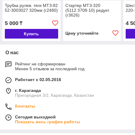
Трубка рулев. тяги МТЗ-82
Стартер МТЗ-320
Шест
52-3003027 320мм (г2480)
(5112.3708-10) редукт.
220-
(г3626)
5 000
4 5
₸
Цену уточняйте
Купить
О нас
Рейтинг не сформирован
Менее 5 отзывов за последний год
Работает с 02.05.2016
г. Караганда
Пригородная 3/2, Караганда, Казахстан
Контакты
Сегодня выходной
Показать весь график работы