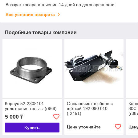
Возврат товара в течение 14 дней по договоренности
Все условия возврата
Подобные товары компании
Корпус 52-2308101
Стеклоочист. в сборе с
Корп
уплотнения гильзы (г968)
щёткой 192.090.010
80С-
(г2451)
(г38
5 000
₸
Цену уточняйте
Цен
Купить