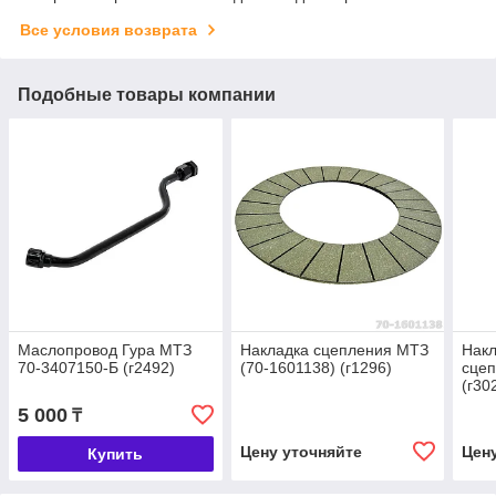
Все условия возврата
Подобные товары компании
Маслопровод Гура МТЗ
Накладка сцепления МТЗ
Накл
70-3407150-Б (г2492)
(70-1601138) (г1296)
сце
(г30
5 000
₸
Цену уточняйте
Цен
Купить