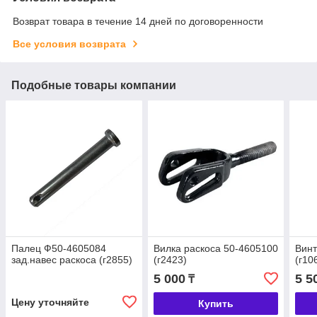
Возврат товара в течение 14 дней по договоренности
Все условия возврата
Подобные товары компании
Палец Ф50-4605084
Вилка раскоса 50-4605100
Винт
зад.навес раскоса (г2855)
(г2423)
(г10
5 000
5 5
₸
Цену уточняйте
Купить