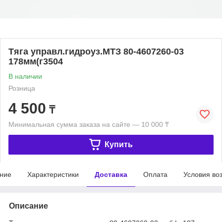
Тяга управл.гидроуз.МТЗ 80-4607260-03
178мм(г3504
В наличии
Розница
4 500
₸
Минимальная сумма заказа на сайте — 10 000 ₸
Купить
ние
Характеристики
Доставка
Оплата
Условия во
Описание