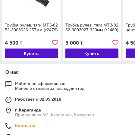
Трубка рулев. тяги МТЗ-82
Трубка рулев. тяги МТЗ-82
Труб
52-3003026 257мм (г2479)
52-3003027 320мм (г2480)
цент
4 500
5 000
4 5
₸
₸
Купить
Купить
О нас
Рейтинг не сформирован
Менее 5 отзывов за последний год
Работает с 02.05.2016
г. Караганда
Пригородная 3/2, Караганда, Казахстан
Контакты