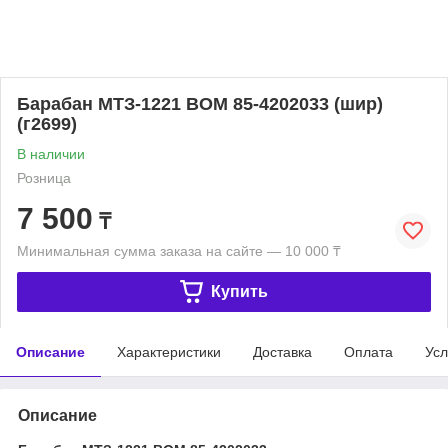
Барабан МТЗ-1221 ВОМ 85-4202033 (шир)
(г2699)
В наличии
Розница
7 500
₸
Минимальная сумма заказа на сайте — 10 000 ₸
Купить
Описание
Характеристики
Доставка
Оплата
Усл
Описание