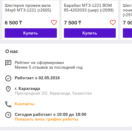
Шестерня промеж.вала
Барабан МТЗ-1221 ВОМ
Шес
34зуб МТЗ-1221 (г2605)
85-4202033 (шир) (г2699)
пон
(г29
6 500
7 500
7 0
₸
₸
Купить
Купить
О нас
Рейтинг не сформирован
Менее 5 отзывов за последний год
Работает с 02.05.2016
г. Караганда
Пригородная 3/2, Караганда, Казахстан
Контакты
Сегодня работает с 10:00 до 18:00
Показать весь график работы