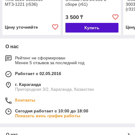
МТЗ-1221 (г536)
сборе (г61)
300
(г31
3 500
₸
Цену уточняйте
Цен
Купить
О нас
Рейтинг не сформирован
Менее 5 отзывов за последний год
Работает с 02.05.2016
г. Караганда
Пригородная 3/2, Караганда, Казахстан
Контакты
Сегодня работает с 10:00 до 18:00
Показать весь график работы
О нас