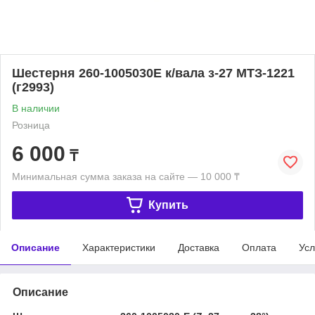
Шестерня 260-1005030Е к/вала з-27 МТЗ-1221
(г2993)
В наличии
Розница
6 000
₸
Минимальная сумма заказа на сайте — 10 000 ₸
Купить
Описание
Характеристики
Доставка
Оплата
Усл
Описание