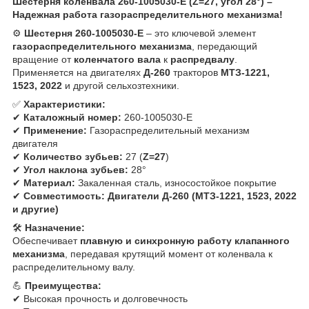
Шестерня коленвала 260-1005030-Е (Z=27, угол 28°) –
Надежная работа газораспределительного механизма!
⚙
Шестерня 260-1005030-Е
– это ключевой элемент
газораспределительного механизма
, передающий
вращение от
коленчатого вала
к
распредвалу
.
Применяется на двигателях
Д-260
тракторов
МТЗ-1221,
1523, 2022
и другой сельхозтехники.
✅
Характеристики:
✔
Каталожный номер:
260-1005030-Е
✔
Применение:
Газораспределительный механизм
двигателя
✔
Количество зубьев:
27 (
Z=27
)
✔
Угол наклона зубьев:
28°
✔
Материал:
Закаленная сталь, износостойкое покрытие
✔
Совместимость:
Двигатели Д-260 (МТЗ-1221, 1523, 2022
и другие)
🛠
Назначение:
Обеспечивает
плавную и синхронную работу клапанного
механизма
, передавая крутящий момент от коленвала к
распределительному валу.
💪
Преимущества:
✔ Высокая прочность и долговечность