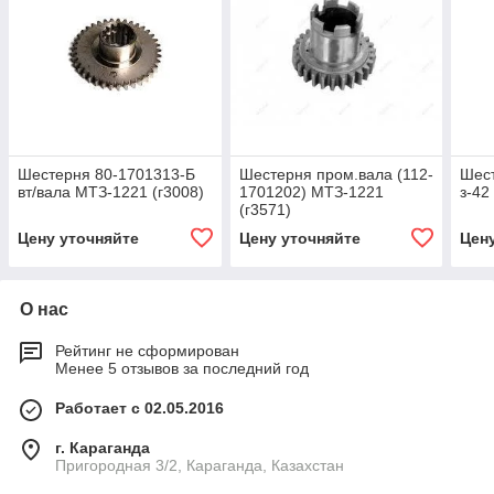
Шестерня 80-1701313-Б
Шестерня пром.вала (112-
Шест
вт/вала МТЗ-1221 (г3008)
1701202) МТЗ-1221
з-42
(г3571)
Цену уточняйте
Цену уточняйте
Цен
О нас
Рейтинг не сформирован
Менее 5 отзывов за последний год
Работает с 02.05.2016
г. Караганда
Пригородная 3/2, Караганда, Казахстан