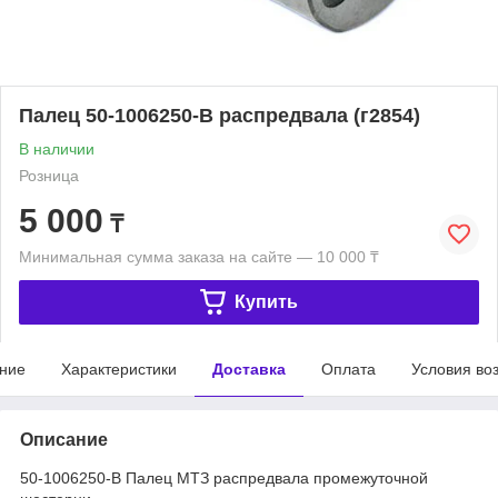
Палец 50-1006250-В распредвала (г2854)
В наличии
Розница
5 000
₸
Минимальная сумма заказа на сайте — 10 000 ₸
Купить
ние
Характеристики
Доставка
Оплата
Условия во
Описание
50-1006250-В Палец МТЗ распредвала промежуточной