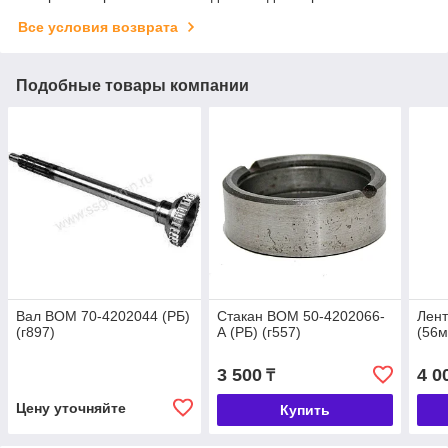
Все условия возврата
Подобные товары компании
Вал ВОМ 70-4202044 (РБ)
Стакан ВОМ 50-4202066-
Лен
(г897)
А (РБ) (г557)
(56м
3 500
4 0
₸
Цену уточняйте
Купить