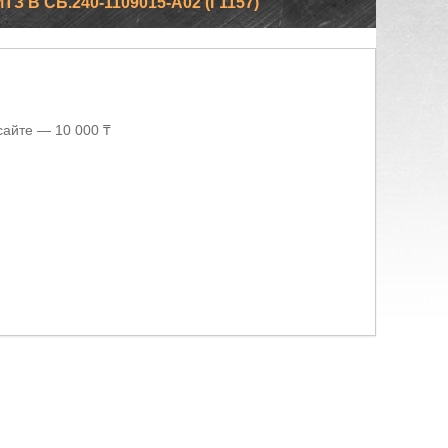
В СБ.240-1109015-А02 (Г1157)
сайте — 10 000 ₸