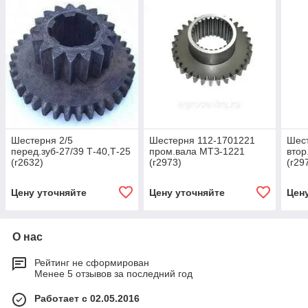
Шестерня 2/5
Шестерня 112-1701221
Шес
перед.зуб-27/39 Т-40,Т-25
пром.вала МТЗ-1221
втор
(г2632)
(г2973)
(г29
Цену уточняйте
Цену уточняйте
Цен
О нас
Рейтинг не сформирован
Менее 5 отзывов за последний год
Работает с 02.05.2016