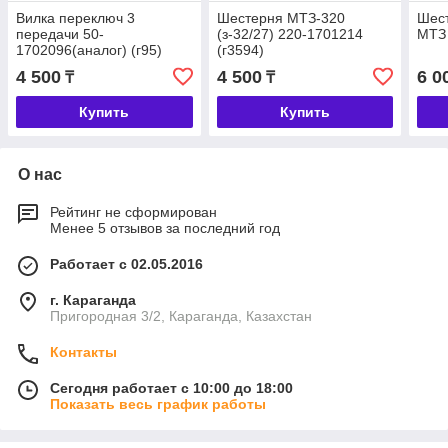
Вилка переключ 3
Шестерня МТЗ-320
Шес
передачи 50-
(з-32/27) 220-1701214
МТЗ 
1702096(аналог) (г95)
(г3594)
4 500
4 500
6 0
₸
₸
Купить
Купить
О нас
Рейтинг не сформирован
Менее 5 отзывов за последний год
Работает с 02.05.2016
г. Караганда
Пригородная 3/2, Караганда, Казахстан
Контакты
Сегодня работает с 10:00 до 18:00
Показать весь график работы