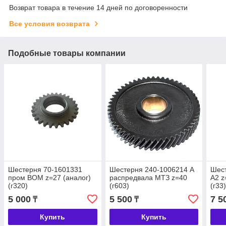
Возврат товара в течение 14 дней по договоренности
Все условия возврата
Подобные товары компании
Шестерня 70-1601331
Шестерня 240-1006214 А
Шест
пром ВОМ z=27 (аналог)
распредвала МТЗ z=40
А2 z
(г320)
(г603)
(г33
5 000
5 500
7 5
₸
₸
Купить
Купить