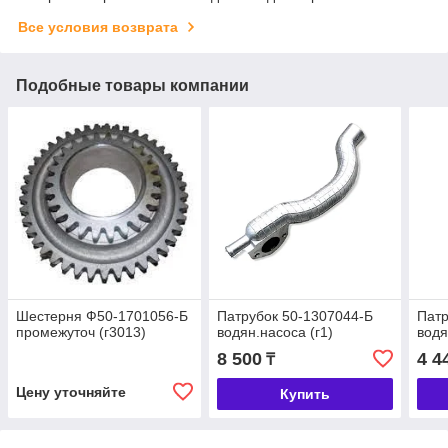
Все условия возврата
Подобные товары компании
Шестерня Ф50-1701056-Б
Патрубок 50-1307044-Б
Патр
промежуточ (г3013)
водян.насоса (г1)
водя
8 500
4 4
₸
Цену уточняйте
Купить