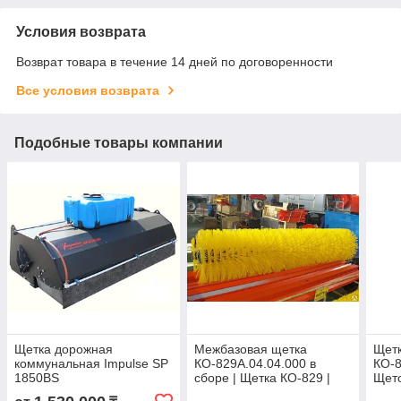
Условия возврата
Возврат товара в течение 14 дней по договоренности
Все условия возврата
Подобные товары компании
Щетка дорожная
Межбазовая щетка
Щет
коммунальная Impulse SP
КО-829А.04.04.000 в
КО-8
1850BS
сборе | Щетка КО-829 |
Щето
Щетка подметальной
Запч