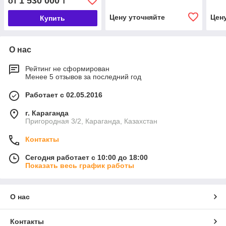
1 530 000
от
₸
машины КО-829
маш
Цену уточняйте
Цен
Купить
О нас
Рейтинг не сформирован
Менее 5 отзывов за последний год
Работает с 02.05.2016
г. Караганда
Пригородная 3/2, Караганда, Казахстан
Контакты
Сегодня работает с 10:00 до 18:00
Показать весь график работы
О нас
Контакты