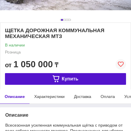
ЩЕТКА ДОРОЖНАЯ КОММУНАЛЬНАЯ
МЕХАНИЧЕСКАЯ МТЗ
В наличии
Розница
1 050 000
от
₸
Купить
Описание
Характеристики
Доставка
Оплата
Усл
Описание
Всесезонная усиленная коммунальная щётка с приводом от
вала отбора мощности трактора. Предназначена для уборки