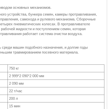
риводом основных механизмов.
ого устройства, бункера семян, камеры протравливания,
 управления, самохода и рулевого механизма. Сборочные
четырех пневматических колесах. В протравливателе
рабочей жидкости и поступлением семян, которая
травливания работает система очистки воздуха.
 среди машин подобного назначения, и долгие годы
еньшим травмированием посевного материала.
750 кг
2 999*2 090*2 000 мм
2 090 мм
22 т/час
200 л
15 мин