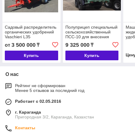
Садовый распределитель
Полуприцеп специальный
Маш
органических удобрений
сельскохозяйственный
жидк
Vaschieri L35
ПСС-10 для внесения
удо
твердых органических
3 500 000
9 325 000
от
₸
₸
удобрений (навоза)
Цен
Купить
Купить
О нас
Рейтинг не сформирован
Менее 5 отзывов за последний год
Работает с 02.05.2016
г. Караганда
Пригородная 3/2, Караганда, Казахстан
Контакты